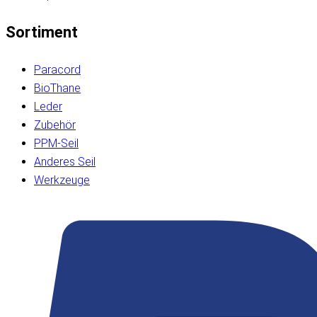
Sortiment
Paracord
BioThane
Leder
Zubehör
PPM-Seil
Anderes Seil
Werkzeuge