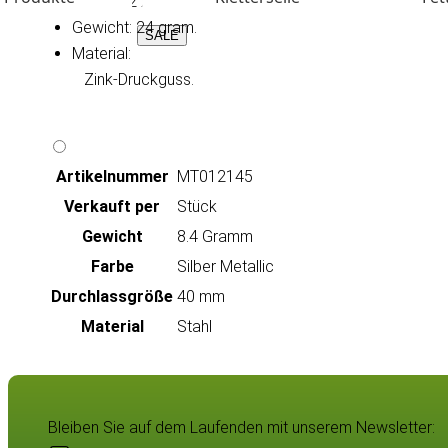
Maße: 52 x 54 mm.
Gewicht: 24 gram.
SALE
Material:
   Zink-Druckguss.

Artikeln‌ummer
MT012145
Verkauft per
Stück
Gewicht
8.4 Gramm
Farbe
Silber Metallic
Durchlassgröße
40 mm
Material
Stahl
Bleiben Sie auf dem Laufenden mit unserem Newsletter: