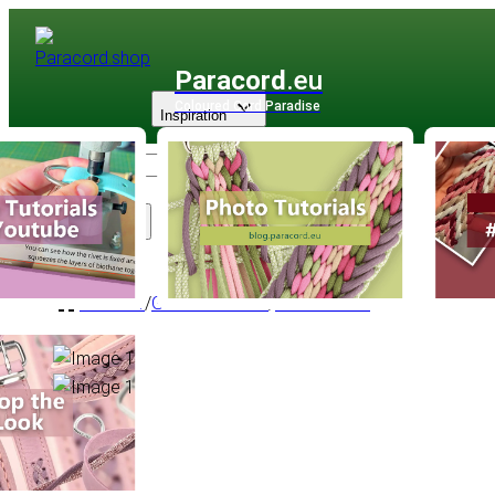
Paracord
.eu
Coloured Cord Paradise
Inspiration
Sortiment
Zubehör
/
Gürtelschnallen
/
Belt Buckles