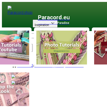
Paracord
.eu
Coloured Cord Paradise
Inspiration
Sortiment
Paracord
/
Paracord Type III
/
Multifarben