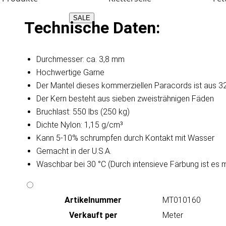
SALE
Technische Daten:
Durchmesser: ca. 3,8 mm
Hochwertige Garne
Der Mantel dieses kommerziellen Paracords ist aus 32
Der Kern besteht aus sieben zweisträhnigen Fäden
Bruchlast: 550 lbs (250 kg)
Dichte Nylon: 1,15 g/cm³
Kann 5-10% schrumpfen durch Kontakt mit Wasser
Gemacht in der U.S.A.
Waschbar bei 30 °C (Durch intensieve Färbung ist es 
Artikeln‌ummer
MT010160
Verkauft per
Meter