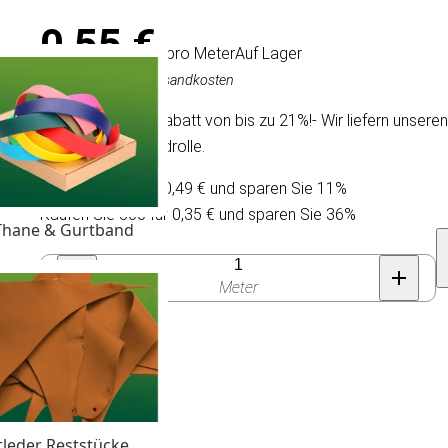
0,55 €
/ pro Meter
Auf Lager
Inkl. MwSt., exkl. Versandkosten
Wir bieten einen Rabatt von bis zu 21%!- Wir liefern unser
Rolle und Standardrolle.
Kaufen Sie 30 für 0,49 € und sparen Sie 11%
Kaufen Sie 300 für 0,35 € und sparen Sie 36%
Thane & Gurtband
Anzahl
Meter
tleder Reststücke