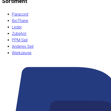
Sortiment
Paracord
BioThane
Leder
Zubehör
PPM-Seil
Anderes Seil
Werkzeuge