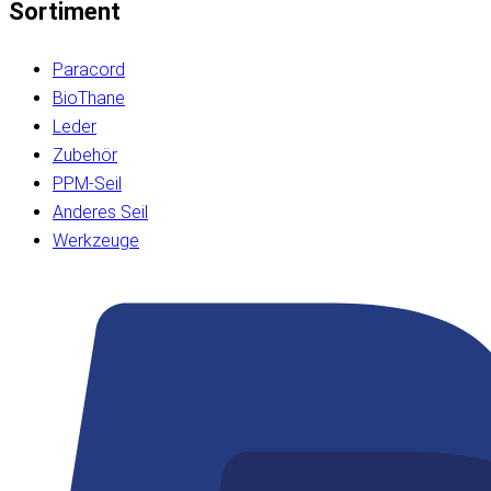
Sortiment
Paracord
BioThane
Leder
Zubehör
PPM-Seil
Anderes Seil
Werkzeuge