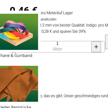
0,46 €
/ pro Meter
Auf Lager
Inkl. MwSt., exkl. Versandkosten
Rundes Lederband 2 mm von bester Qualität. Indigo. pro M
Kaufen Sie 100 für 0,28 € und sparen Sie 39%
Anzahl
Meter
Thane & Gurtband
 mm.
en Preisen und das beste, das es gibt. Unser geschmeidiges ru
tleder Reststücke