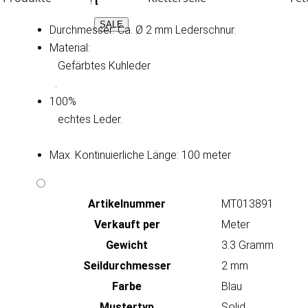
Technische Daten:
SALE
Durchmesser: Ca. Ø 2 mm Lederschnur.
Material:
   Gefärbtes Kuhleder

.
100%
   echtes Leder.

Max. Kontinuierliche Länge: 100 meter
Artikeln‌ummer
MT013891
Verkauft per
Meter
Gewicht
3.3 Gramm
Seildurchmesser
2 mm
Farbe
Blau
Mustertyp
Solid