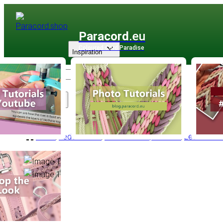
Paracord
.eu
Coloured Cord Paradise
Inspiration
Sortiment
Leder
/
Lederschnur
/
Lederschnur |1 - 6 mm
/
Lederschnu