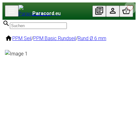
Paracord
.eu
PPM Seil
/
PPM Basic Rundseil
/
Rund Ø 6 mm