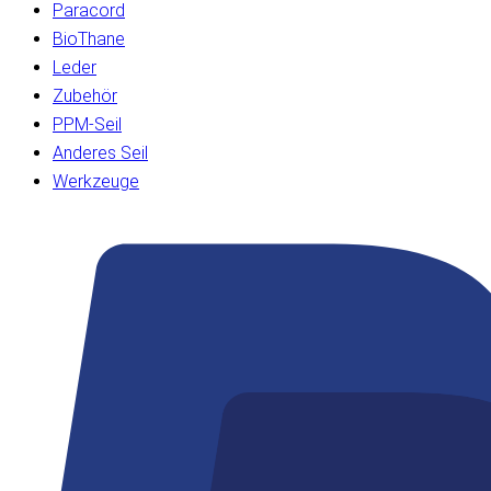
Paracord
BioThane
Leder
Zubehör
PPM-Seil
Anderes Seil
Werkzeuge