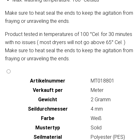
Make sure to heat seal the ends to keep the agitation from
fraying or unraveling the ends.
Product tested in temperatures of 100 °Cel. for 30 minutes
with no issues ( most dryers will not go above 65° Cel. )
Make sure to heat seal the ends to keep the agitation from
fraying or unraveling the ends.
Artikeln‌ummer
MT018801
Verkauft per
Meter
Gewicht
2 Gramm
Seildurchmesser
4 mm
Farbe
Weiß
Mustertyp
Solid
Seilmaterial
Polyester (PES)