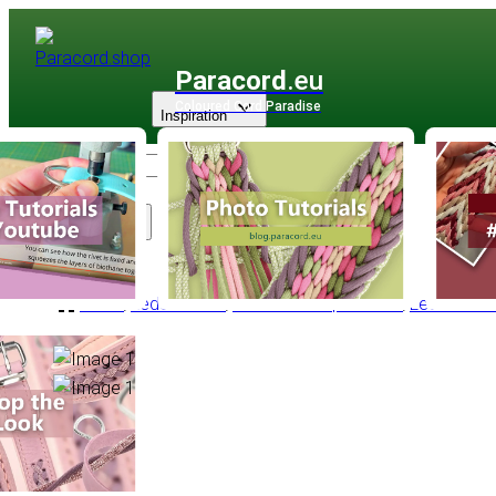
Paracord
.eu
Coloured Cord Paradise
Inspiration
Sortiment
Leder
/
Lederschnur
/
Lederschnur |1 - 6 mm
/
Lederschnu