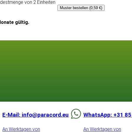
ndestmenge von 2 Einheiten
Muster bestellen (0,59 €)
onate gültig.
E-Mail: info@paracord.eu
WhatsApp: +31 85
An Werktagen von
An Werktagen von