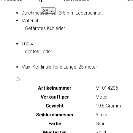
Technische Daten:
SALE
Durchmesser: Ca. Ø 5 mm Lederschnur.
Material:
   Gefärbtes Kuhleder

.
100%
   echtes Leder.

Max. Kontinuierliche Länge: 25 meter
Artikeln‌ummer
MT014206
Verkauft per
Meter
Gewicht
19.6 Gramm
Seildurchmesser
5 mm
Farbe
Grau
Mustertyp
Solid