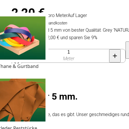
2,20 €
/ pro Meter
Auf Lager
Inkl. MwSt., exkl. Versandkosten
Rundes Lederband 5 mm von bester Qualität. Grey 'NATURA
Kaufen Sie 25 für 2,00 € und sparen Sie 9%
Anzahl
Meter
Thane & Gurtband
Lederschnur 5 mm.
en Preisen und das beste, das es gibt. Unser geschmeidiges ru
tleder Reststücke