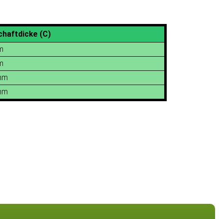
chaftdicke (C)
m
m
mm
mm