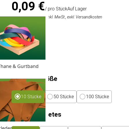
0,09 €
/ pro Stück
Auf Lager
0,90 €
(10 Stücke),
Inkl. MwSt., exkl. Versandkosten
Größe:
7 x 7 mm
8 x 8 mm
10 x 10 mm
13 x 10 mm
Thane & Gurtband
Packungsgröße
10 Stücke
50 Stücke
100 Stücke
Größe des Nietes
tleder Reststücke