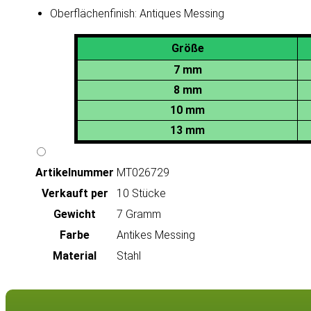
Oberflächenfinish: Antiques Messing
Größe
7 mm
8 mm
10 mm
13 mm
Artikeln‌ummer
MT026729
Verkauft per
10 Stücke
Gewicht
7 Gramm
Farbe
Antikes Messing
Material
Stahl