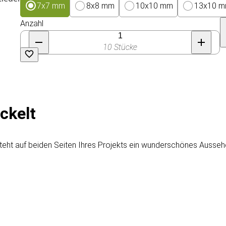
7x7 mm
8x8 mm
10x10 mm
13x10 
Anzahl
10 Stücke
ckelt
teht auf beiden Seiten Ihres Projekts ein wunderschönes Aussehe