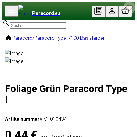
Paracord
.eu
Paracord
/
Paracord Type I
/
100 Basisfarben
Foliage Grün Paracord Type
I
Artikelnummer
# MT010434
0,44 €