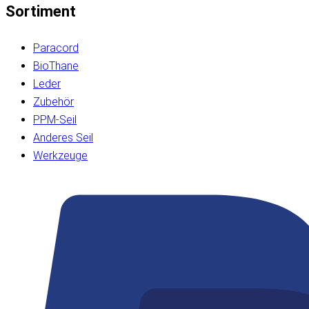
Sortiment
Paracord
BioThane
Leder
Zubehör
PPM-Seil
Anderes Seil
Werkzeuge