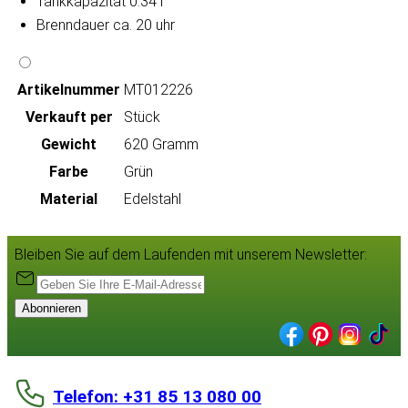
Tankkapazität 0.34 l
Brenndauer ca. 20 uhr
Artikeln‌ummer
MT012226
Verkauft per
Stück
Gewicht
620 Gramm
Farbe
Grün
Material
Edelstahl
Bleiben Sie auf dem Laufenden mit unserem Newsletter:
Abonnieren
Telefon: +31 85 13 080 00