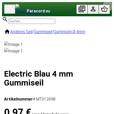
Paracord
.eu
Anderes Seil
/
Gummiseil
/
Gummiseil Ø 4mm
Electric Blau 4 mm
Gummiseil
Artikelnummer
# MT012698
0,97 €