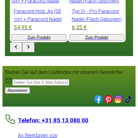
Paracord Holz Jig (58
Typ III - Pro Paracord
cm) + Paracord Nadel
Nadel (Flach Gebogen)
54,95 €
6,25 €
Zum Produkt
Zum Produkt
Bleiben Sie auf dem Laufenden mit unserem Newsletter:
Abonnieren
Telefon: +31 85 13 080 00
An Werktagen von