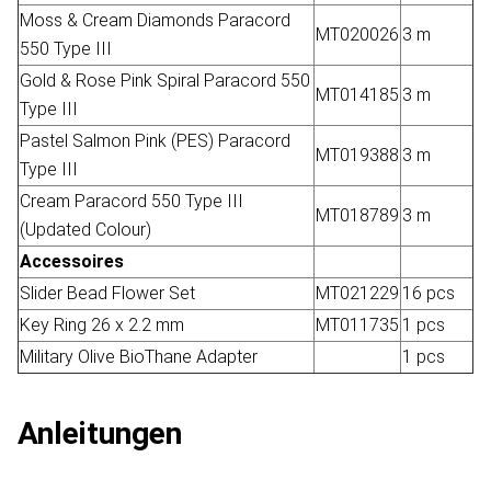
Moss & Cream Diamonds Paracord
MT020026
3 m
550 Type III
Gold & Rose Pink Spiral Paracord 550
MT014185
3 m
Type III
Pastel Salmon Pink (PES) Paracord
MT019388
3 m
Type III
Cream Paracord 550 Type III
MT018789
3 m
(Updated Colour)
Accessoires
Slider Bead Flower Set
MT021229
16 pcs
Key Ring 26 x 2.2 mm
MT011735
1 pcs
Military Olive BioThane Adapter
1 pcs
Anleitungen