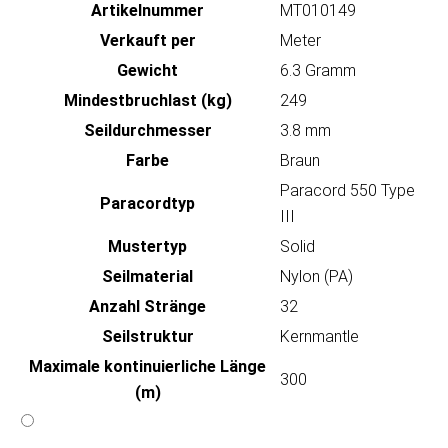
Artikeln‌ummer
MT010149
Verkauft per
Meter
Gewicht
6.3 Gramm
Mindestbruchlast (kg)
249
Seildurchmesser
3.8 mm
Farbe
Braun
Paracord 550 Type
Paracordtyp
III
Mustertyp
Solid
Seilmaterial
Nylon (PA)
Anzahl Stränge
32
Seilstruktur
Kernmantle
Maximale kontinuierliche Länge
300
(m)