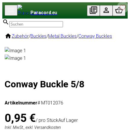
Paracord
.eu
Zubehör
/
Buckles
/
Metal Buckles
/
Conway Buckles
Conway Buckle 5/8
Artikelnummer
# MT012076
0,95 €
/ pro Stück
Auf Lager
Inkl. MwSt., exkl. Versandkosten