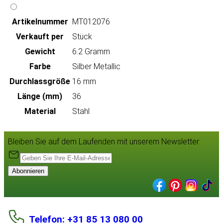
Artikeln‌ummer
MT012076
Verkauft per
Stück
Gewicht
6.2 Gramm
Farbe
Silber Metallic
Durchlassgröße
16 mm
Länge (mm)
36
Material
Stahl
Bleiben Sie auf dem Laufenden mit unserem Newsletter:
Abonnieren
Telefon: +31 85 13 080 00