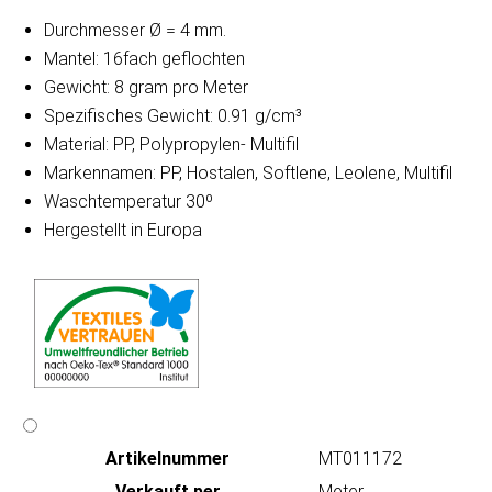
Durchmesser Ø = 4 mm.
Mantel: 16fach geflochten
Gewicht: 8 gram pro Meter
Spezifisches Gewicht: 0.91 g/cm³
Material: PP, Polypropylen- Multifil
Markennamen: PP, Hostalen, Softlene, Leolene, Multifil
Waschtemperatur 30º
Hergestellt in Europa
Artikeln‌ummer
MT011172
Verkauft per
Meter