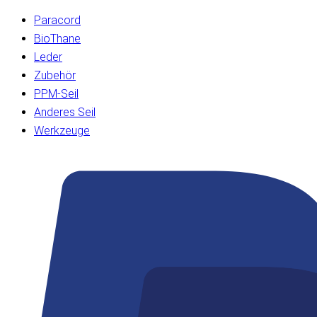
Paracord
BioThane
Leder
Zubehör
PPM-Seil
Anderes Seil
Werkzeuge