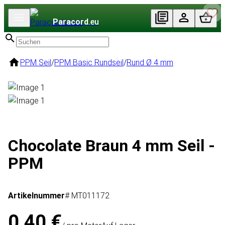
Paracord
.eu
PPM Seil
/
PPM Basic Rundseil
/
Rund Ø 4 mm
Chocolate Braun 4 mm Seil -
PPM
Artikelnummer
# MT011172
0,40 €