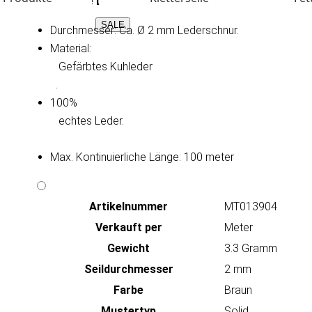
Technische Daten:
SALE
Durchmesser: Ca. Ø 2 mm Lederschnur.
Material:
   Gefärbtes Kuhleder

.
100%
   echtes Leder.

Max. Kontinuierliche Länge: 100 meter
Artikeln‌ummer
MT013904
Verkauft per
Meter
Gewicht
3.3 Gramm
Seildurchmesser
2 mm
Farbe
Braun
Mustertyp
Solid