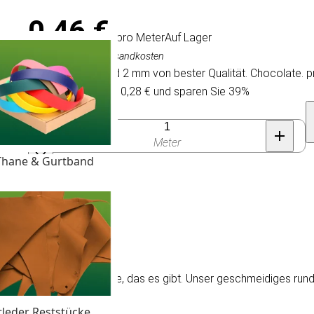
0,46 €
/ pro Meter
Auf Lager
Inkl. MwSt., exkl. Versandkosten
Rundes Lederband 2 mm von bester Qualität. Chocolate. p
Kaufen Sie 100 für 0,28 € und sparen Sie 39%
Anzahl
Meter
Thane & Gurtband
r 2 mm.
en Preisen und das beste, das es gibt. Unser geschmeidiges ru
tleder Reststücke