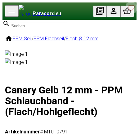
Paracord
.eu
PPM Seil
/
PPM Flachseil
/
Flach Ø 12 mm
Canary Gelb 12 mm - PPM
Schlauchband -
(Flach/Hohlgeflecht)
Artikelnummer
# MT010791