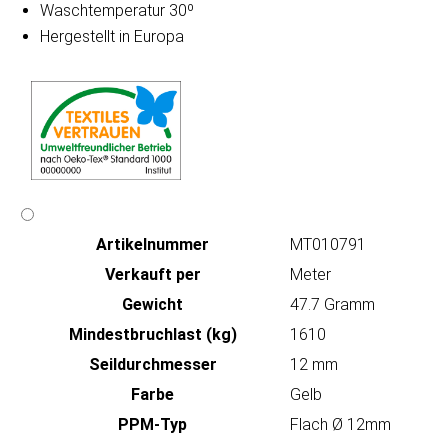
Waschtemperatur 30º
Hergestellt in Europa
Artikeln‌ummer
MT010791
Verkauft per
Meter
Gewicht
47.7 Gramm
Mindestbruchlast (kg)
1610
Seildurchmesser
12 mm
Farbe
Gelb
PPM-Typ
Flach Ø 12mm