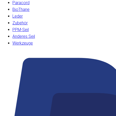
Paracord
BioThane
Leder
Zubehör
PPM-Seil
Anderes Seil
Werkzeuge