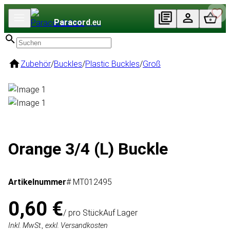
Paracord
.eu
Zubehör
/
Buckles
/
Plastic Buckles
/
Groß
Orange 3/4 (L) Buckle
Artikelnummer
# MT012495
0,60 €
/ pro Stück
Auf Lager
Inkl. MwSt., exkl. Versandkosten