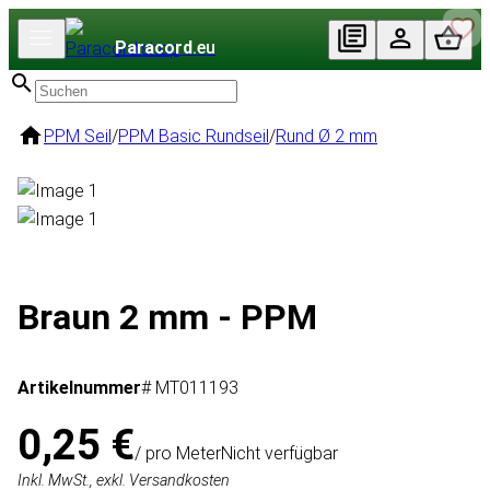
Paracord
.eu
PPM Seil
/
PPM Basic Rundseil
/
Rund Ø 2 mm
Braun 2 mm - PPM
Artikelnummer
# MT011193
0,25 €
/ pro Meter
Nicht verfügbar
Inkl. MwSt., exkl. Versandkosten