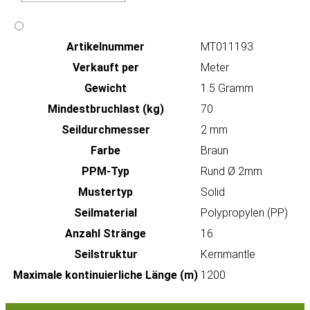
Artikeln‌ummer
MT011193
Verkauft per
Meter
Gewicht
1.5 Gramm
Mindestbruchlast (kg)
70
Seildurchmesser
2 mm
Farbe
Braun
PPM-Typ
Rund Ø 2mm
Mustertyp
Solid
Seilmaterial
Polypropylen (PP)
Anzahl Stränge
16
Seilstruktur
Kernmantle
Maximale kontinuierliche Länge (m)
1200