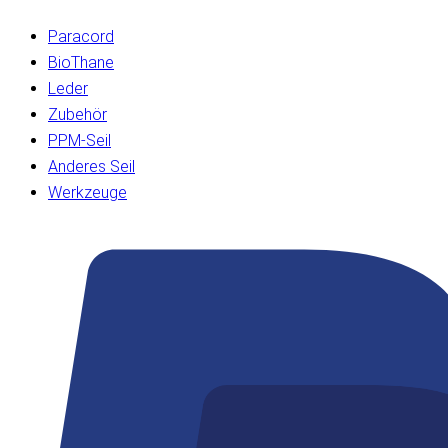
Paracord
BioThane
Leder
Zubehör
PPM-Seil
Anderes Seil
Werkzeuge