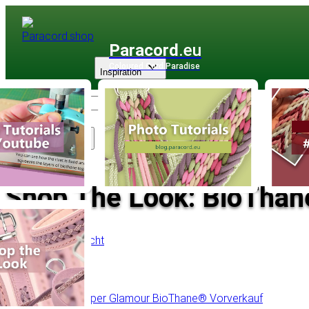
Paracord
.eu
Coloured Cord Paradise
Inspiration
Sortiment
Shop The Look: BioTha
Zurück zur Übersicht
Inhaltsverzeichnis
Golden Copper Glamour BioThane® Vorverkauf