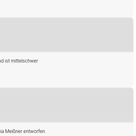
 ist mittelschwer.
kia Meißner entworfen.