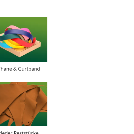
g
Thane & Gurtband
tleder Reststücke