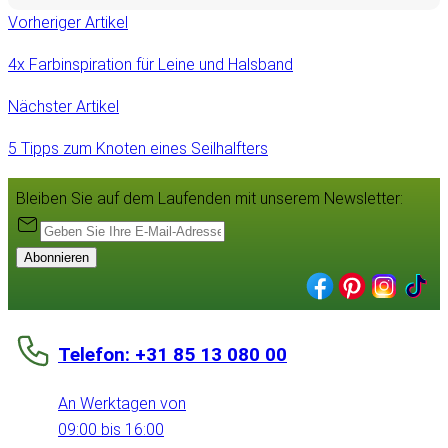
Vorheriger Artikel
4x Farbinspiration für Leine und Halsband
Nächster Artikel
5 Tipps zum Knoten eines Seilhalfters
Bleiben Sie auf dem Laufenden mit unserem Newsletter:
Abonnieren
Telefon: +31 85 13 080 00
An Werktagen von
09:00 bis 16:00