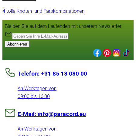
4 tolle Knoten- und Farbkombinationen
Bleiben Sie auf dem Laufenden mit unserem Newsletter:
Abonnieren
Telefon: +31 85 13 080 00
An Werktagen von
09:00 bis 16:00
E-Mail: info@paracord.eu
An Werktagen von