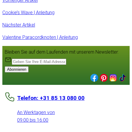
Vorheriger Artikel
Cookie’s Wave | Anleitung
Nächster Artikel
Valentine Paracordknoten | Anleitung
Bleiben Sie auf dem Laufenden mit unserem Newsletter:
Abonnieren
Telefon: +31 85 13 080 00
An Werktagen von
09:00 bis 16:00