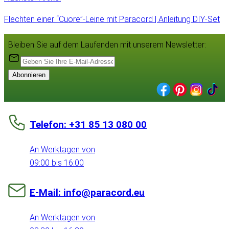
Flechten einer “Cuore”-Leine mit Paracord | Anleitung DIY-Set
Bleiben Sie auf dem Laufenden mit unserem Newsletter:
Abonnieren
Telefon: +31 85 13 080 00
An Werktagen von
09:00 bis 16:00
E-Mail: info@paracord.eu
An Werktagen von