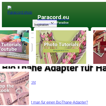
Paracord
.eu
Coloured Cord Paradise
Inspiration
Sortiment
BioThane Adapter für Ha
Zurück zur Übersicht
Inhaltsverzeichnis
Was braucht man für einen BioThane-Adapter?