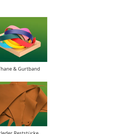
Thane & Gurtband
tleder Reststücke