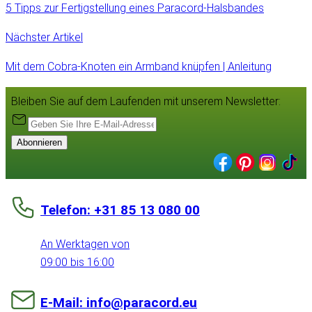
5 Tipps zur Fertigstellung eines Paracord-Halsbandes
Nächster Artikel
Mit dem Cobra-Knoten ein Armband knüpfen | Anleitung
Bleiben Sie auf dem Laufenden mit unserem Newsletter:
Abonnieren
Telefon: +31 85 13 080 00
An Werktagen von
09:00 bis 16:00
E-Mail: info@paracord.eu