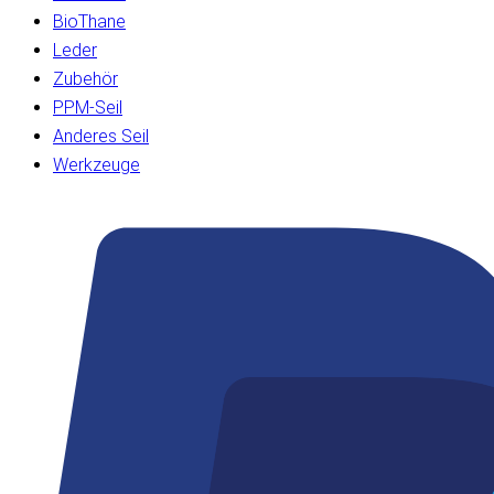
BioThane
Leder
Zubehör
PPM-Seil
Anderes Seil
Werkzeuge