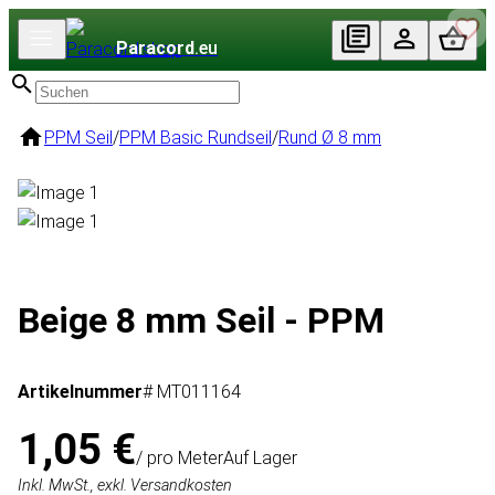
Paracord
.eu
PPM Seil
/
PPM Basic Rundseil
/
Rund Ø 8 mm
Beige 8 mm Seil - PPM
Artikelnummer
# MT011164
1,05 €
/ pro Meter
Auf Lager
Inkl. MwSt., exkl. Versandkosten