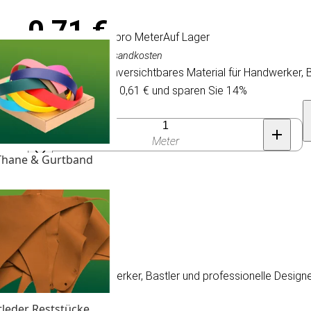
0,71 €
/ pro Meter
Auf Lager
Inkl. MwSt., exkl. Versandkosten
Gummiband: ein unversichtbares Material für Handwerker, B
Kaufen Sie 150 für 0,61 € und sparen Sie 14%
Anzahl
Meter
Thane & Gurtband
ares Material für Handwerker, Bastler und professionelle Designe
tleder Reststücke