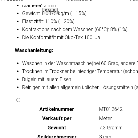
Diameter: 3 mm
SALE
Gewicht: 0.0075 kg/m (± 15%)
Elastizität: 110% (± 20%)
Kontraktions nach dem Waschen (60°C): 8% (1%)
Die Konformität mit Öko-Tex 100: Ja
Waschanleitung​:
Waschen in der Waschmaschine(bei 60 Grad, andere 
Trocknen im Trockner bei niedriger Temperatur (scho
Bügeln mit lauem Eisen
Reinigen mit allen allgemein üblichen Lösungsmitteln (
Artikeln‌ummer
MT012642
Verkauft per
Meter
Gewicht
7.3 Gramm
Seildurchmesser
3 mm