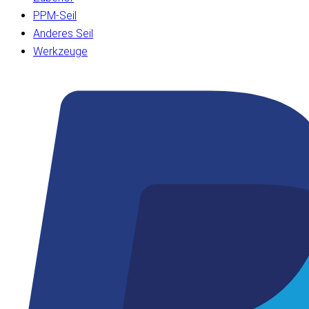
PPM-Seil
Anderes Seil
Werkzeuge