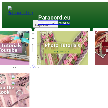
Paracord
.eu
Coloured Cord Paradise
Inspiration
Sortiment
Anderes Seil
/
Gummiseil
/
Gummiseil Ø 3mm