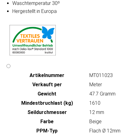
Waschtemperatur 30º
Hergestellt in Europa
Artikeln‌ummer
MT011023
Verkauft per
Meter
Gewicht
47.7 Gramm
Mindestbruchlast (kg)
1610
Seildurchmesser
12 mm
Farbe
Beige
PPM-Typ
Flach Ø 12mm