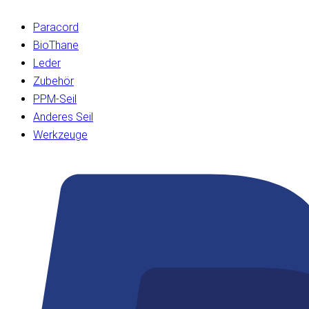
Paracord
BioThane
Leder
Zubehör
PPM-Seil
Anderes Seil
Werkzeuge