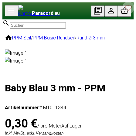
Paracord
.eu
PPM Seil
/
PPM Basic Rundseil
/
Rund Ø 3 mm
Baby Blau 3 mm - PPM
Artikelnummer
# MT011344
0,30 €
/ pro Meter
Auf Lager
Inkl. MwSt., exkl. Versandkosten