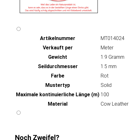
Artikeln‌ummer
MT014024
Verkauft per
Meter
Gewicht
1.9 Gramm
Seildurchmesser
1.5 mm
Farbe
Rot
Mustertyp
Solid
Maximale kontinuierliche Länge (m)
100
Material
Cow Leather
Noch Zweifel?