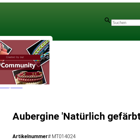
r - 1,5 mm
Aubergine 'Natürlich gefärb
Artikelnummer
# MT014024