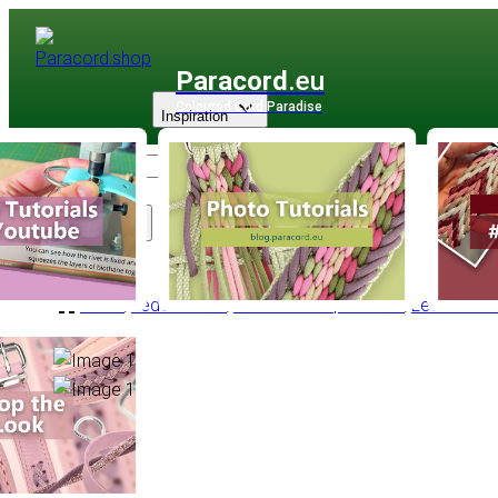
Paracord
.eu
Coloured Cord Paradise
Inspiration
Sortiment
Leder
/
Lederschnur
/
Lederschnur |1 - 6 mm
/
Lederschnu