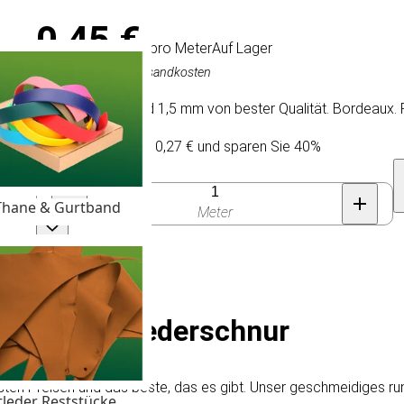
0,45 €
/ pro Meter
Auf Lager
Inkl. MwSt., exkl. Versandkosten
Rundes Lederband 1,5 mm von bester Qualität. Bordeaux. 
Kaufen Sie 100 für 0,27 € und sparen Sie 40%
Anzahl
Thane & Gurtband
Meter
bt' 1,5 mm Lederschnur
sten Preisen und das beste, das es gibt. Unser geschmeidiges 
tleder Reststücke