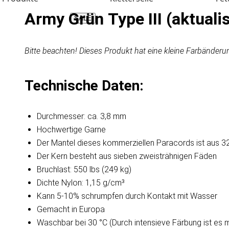
Army Grün Type III (aktualis
SALE
Bitte beachten! Dieses Produkt hat eine kleine Farbänderu
Technische Daten:
Durchmesser: ca. 3,8 mm
Hochwertige Garne
Der Mantel dieses kommerziellen Paracords ist aus 32
Der Kern besteht aus sieben zweisträhnigen Fäden
Bruchlast: 550 lbs (249 kg)
Dichte Nylon: 1,15 g/cm³
Kann 5-10% schrumpfen durch Kontakt mit Wasser
Gemacht in Europa
Waschbar bei 30 °C (Durch intensieve Färbung ist es 