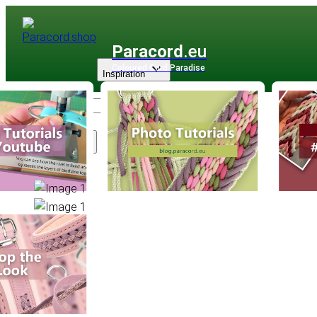
Paracord
.eu
Coloured Cord Paradise
Inspiration
Sortiment