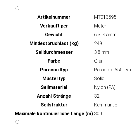
Artikeln‌ummer
MT013595
Verkauft per
Meter
Gewicht
6.3 Gramm
Mindestbruchlast (kg)
249
Seildurchmesser
3.8 mm
Farbe
Grün
Paracordtyp
Paracord 550 Type
Mustertyp
Solid
Seilmaterial
Nylon (PA)
Anzahl Stränge
32
Seilstruktur
Kernmantle
Maximale kontinuierliche Länge (m)
300