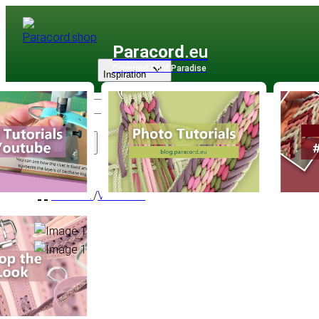
Paracord
.eu
Coloured Cord Paradise
Inspiration
Sortiment
Zubehör
/
Verbinder