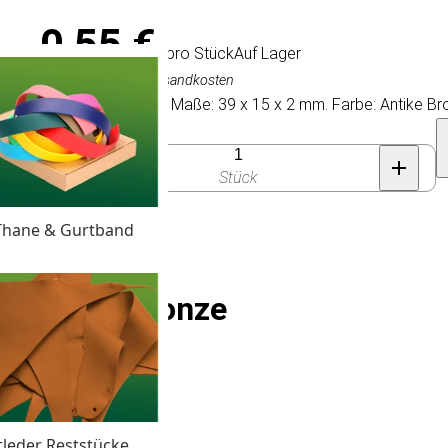
0,55 €
/ pro Stück
Auf Lager
Inkl. MwSt., exkl. Versandkosten
Technische Daten: Maße: 39 x 15 x 2 mm. Farbe: Antike Bro
Anzahl
Stück
Thane & Gurtband
e' Antike Bronze
tleder Reststücke