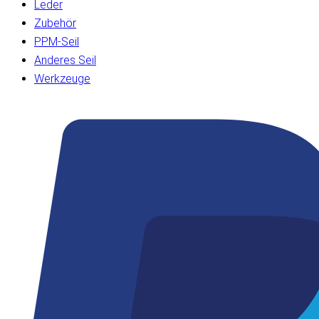
Leder
Zubehör
PPM-Seil
Anderes Seil
Werkzeuge