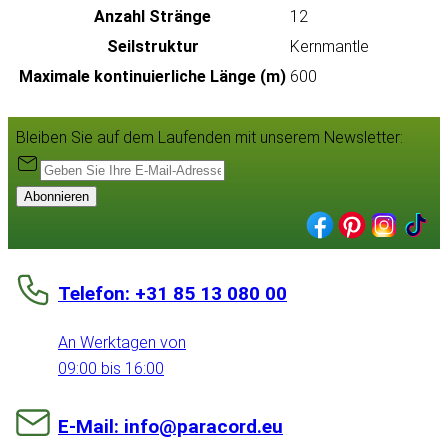
Anzahl Stränge
12
Seilstruktur
Kernmantle
Maximale kontinuierliche Länge (m)
600
Bleiben Sie auf dem Laufenden mit unserem Newsletter:
Abonnieren
Telefon: +31 85 13 080 00
An Werktagen von
09:00 bis 16:00
E-Mail: info@paracord.eu