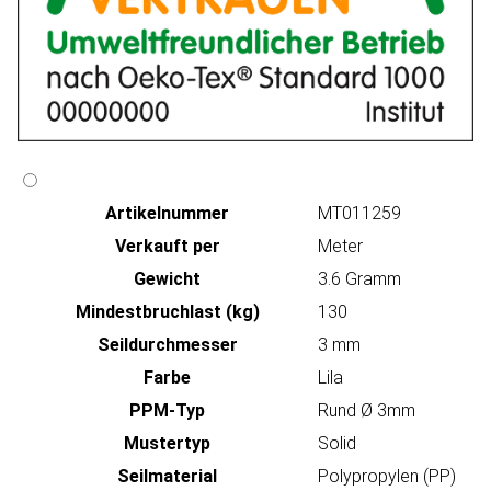
Artikeln‌ummer
MT011259
Verkauft per
Meter
Gewicht
3.6 Gramm
Mindestbruchlast (kg)
130
Seildurchmesser
3 mm
Farbe
Lila
PPM-Typ
Rund Ø 3mm
Mustertyp
Solid
Seilmaterial
Polypropylen (PP)