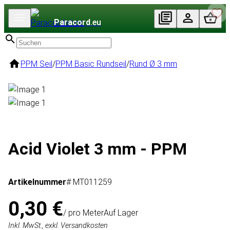
Paracord
.eu
PPM Seil
/
PPM Basic Rundseil
/
Rund Ø 3 mm
Acid Violet 3 mm - PPM
Artikelnummer
# MT011259
0,30 €
/ pro Meter
Auf Lager
Inkl. MwSt., exkl. Versandkosten