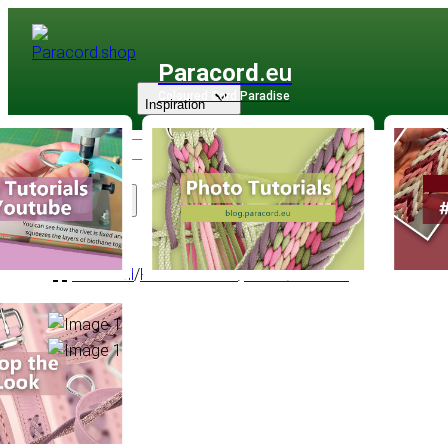
Paracord
.eu
Coloured Cord Paradise
Inspiration
Sortiment
PPM Seil
/
PPM Flachseil
/
Flach Ø 12 mm