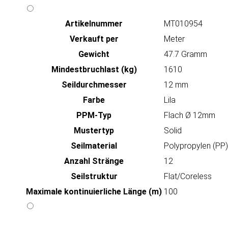
Artikeln‌ummer
MT010954
Verkauft per
Meter
Gewicht
47.7 Gramm
Mindestbruchlast (kg)
1610
Seildurchmesser
12 mm
Farbe
Lila
PPM-Typ
Flach Ø 12mm
Mustertyp
Solid
Seilmaterial
Polypropylen (PP)
Anzahl Stränge
12
Seilstruktur
Flat/Coreless
Maximale kontinuierliche Länge (m)
100