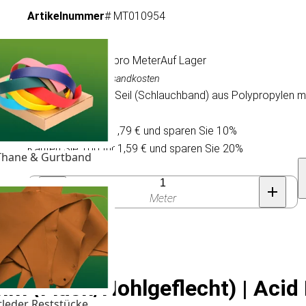
Artikelnummer
# MT010954
1,99 €
/ pro Meter
Auf Lager
Inkl. MwSt., exkl. Versandkosten
Flach, ohlgeflecht Seil (Schlauchband) aus Polypropylen mult
Pferdehalftern.
Kaufen Sie 30 für 1,79 € und sparen Sie 10%
Kaufen Sie 100 für 1,59 € und sparen Sie 20%
Thane & Gurtband
Anzahl
Meter
 (Flach/Hohlgeflecht) | Acid 
tleder Reststücke