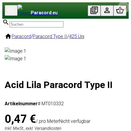
Paracord
.eu
Paracord
/
Paracord Type II
/
425 Uni
Acid Lila Paracord Type II
Artikelnummer
# MT010332
0,47 €
/ pro Meter
Nicht verfügbar
Inkl. MwSt., exkl. Versandkosten