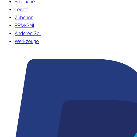
BioThane
Leder
Zubehör
PPM-Seil
Anderes Seil
Werkzeuge