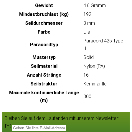
Gewicht
4.6 Gramm
Mindestbruchlast (kg)
192
Seildurchmesser
3 mm
Farbe
Lila
Paracord 425 Type
Paracordtyp
II
Mustertyp
Solid
Seilmaterial
Nylon (PA)
Anzahl Stränge
16
Seilstruktur
Kernmantle
Maximale kontinuierliche Länge
300
(m)
Bleiben Sie auf dem Laufenden mit unserem Newsletter: