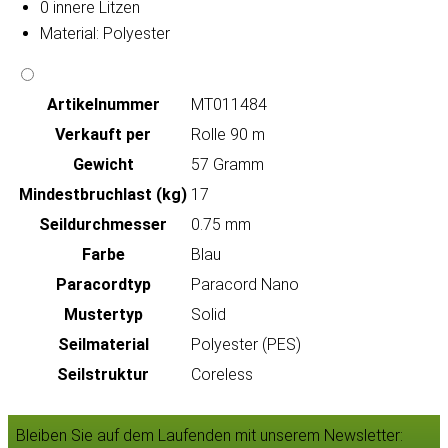
0 innere Litzen
Material: Polyester
Artikeln‌ummer
MT011484
Verkauft per
Rolle 90 m
Gewicht
57 Gramm
Mindestbruchlast (kg)
17
Seildurchmesser
0.75 mm
Farbe
Blau
Paracordtyp
Paracord Nano
Mustertyp
Solid
Seilmaterial
Polyester (PES)
Seilstruktur
Coreless
Bleiben Sie auf dem Laufenden mit unserem Newsletter: