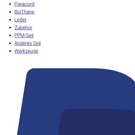
Paracord
BioThane
Leder
Zubehör
PPM-Seil
Anderes Seil
Werkzeuge