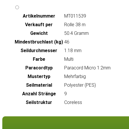
Artikeln‌ummer
MT011539
Verkauft per
Rolle 38 m
Gewicht
50.4 Gramm
Mindestbruchlast (kg)
46
Seildurchmesser
1.18 mm
Farbe
Multi
Paracordtyp
Paracord Micro 1.2mm
Mustertyp
Mehrfarbig
Seilmaterial
Polyester (PES)
Anzahl Stränge
9
Seilstruktur
Coreless