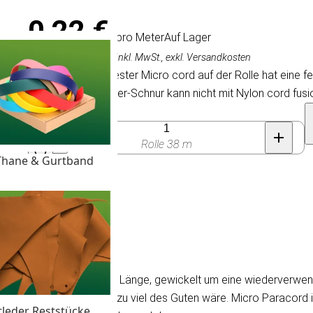
0,22 €
/ pro Meter
Auf Lager
8,45 €
(Rolle 38 m),
Inkl. MwSt., exkl. Versandkosten
Vorsicht! Die Polyester Micro cord auf der Rolle hat eine f
pro Meter. Polyester-Schnur kann nicht mit Nylon cord fusi
Anzahl
Rolle 38 m
Thane & Gurtband
acord
cord wird in 38 meter Länge, gewickelt um eine wiederverwendbare
e dickere Schnur einfach zu viel des Guten wäre. Micro Paracord 
tleder Reststücke