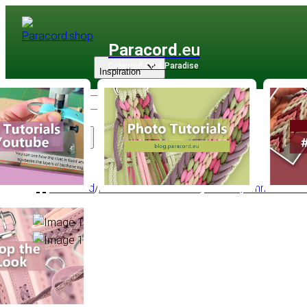
Paracord
.eu
Coloured Cord Paradise
Inspiration
Sortiment
Paracord
/
Paracord Micro Cord
/
Micro 1,2 mm - Pro R