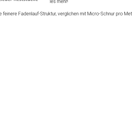
elschnüre, Köder und vieles mehr!
e feinere Fadenlauf-Struktur, verglichen mit Micro-Schnur pro Met