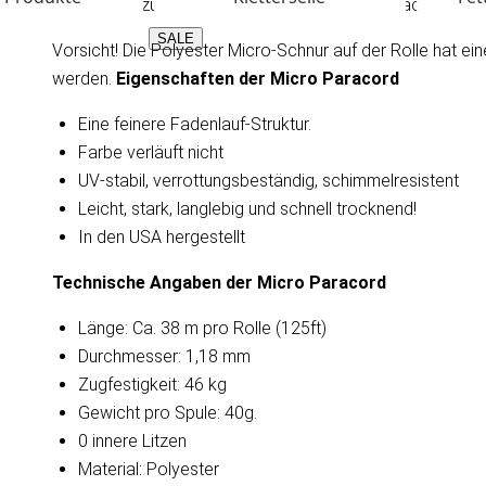
Makramee, zum Binden auf Griffe, für Fallen, Drachen, Ang
SALE
Vorsicht! Die Polyester Micro-Schnur auf der Rolle hat ein
werden.
Eigenschaften der Micro Paracord
Eine feinere Fadenlauf-Struktur.
Farbe verläuft nicht
UV-stabil, verrottungsbeständig, schimmelresistent
Leicht, stark, langlebig und schnell trocknend!
In den USA hergestellt
Technische Angaben der Micro Paracord
Länge: Ca. 38 m pro Rolle (125ft)
Durchmesser: 1,18 mm
Zugfestigkeit: 46 kg
Gewicht pro Spule: 40g.
0 innere Litzen
Material: Polyester