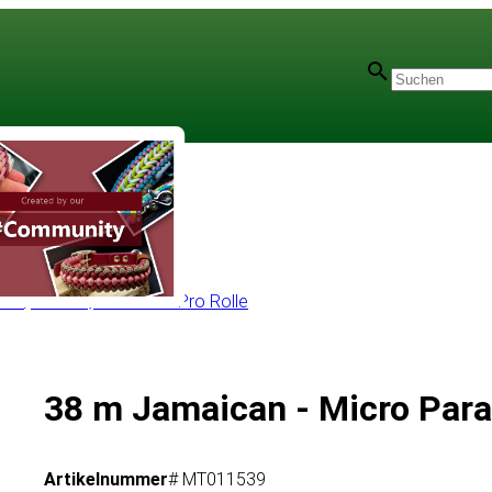
olle
/
Micro 1,2 mm 38m Pro Rolle
38 m Jamaican - Micro Par
Artikelnummer
# MT011539