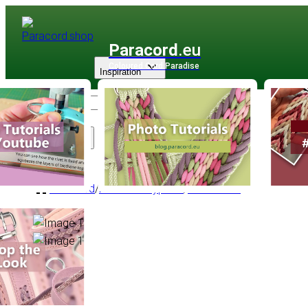
Paracord
.eu
Coloured Cord Paradise
Inspiration
Sortiment
Paracord
/
Paracord Type III
/
Multifarben