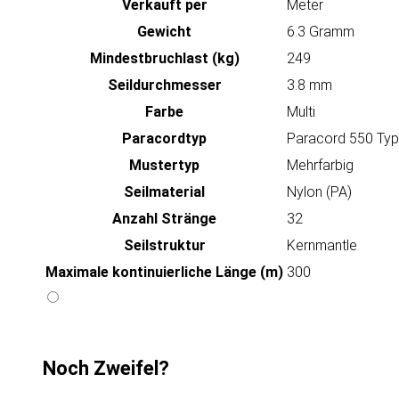
Verkauft per
Meter
Gewicht
6.3 Gramm
Mindestbruchlast (kg)
249
Seildurchmesser
3.8 mm
Farbe
Multi
Paracordtyp
Paracord 550 Type
Mustertyp
Mehrfarbig
Seilmaterial
Nylon (PA)
Anzahl Stränge
32
Seilstruktur
Kernmantle
Maximale kontinuierliche Länge (m)
300
Noch Zweifel?