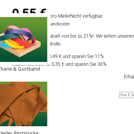
0,55 €
/ pro Meter
Nicht verfügbar
Inkl. MwSt., exkl. Versandkosten
Wir bieten einen Rabatt von bis zu 21%!- Wir liefern unser
Rolle und Standardrolle.
Kaufen Sie 30 für 0,49 € und sparen Sie 11%
Kaufen Sie 300 für 0,35 € und sparen Sie 36%
Thane & Gurtband
Erhal
II
tleder Reststücke