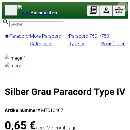
Paracord
.eu
Paracord
/
More Paracord
/
Paracord 750
/
750
Categories
Type IV
Basisfarben
Silber Grau Paracord Type IV
Artikelnummer
# MT010407
0,65 €
/ pro Meter
Auf Lager