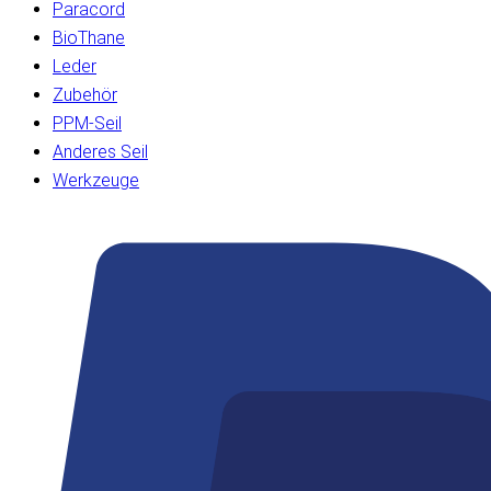
Paracord
BioThane
Leder
Zubehör
PPM-Seil
Anderes Seil
Werkzeuge