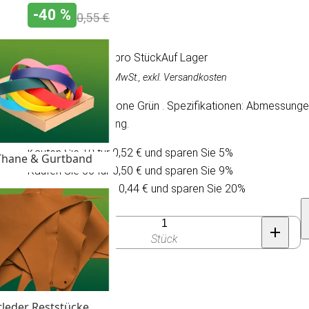
-40 %
0,55 €
0,33 €
/ pro Stück
Auf Lager
0,33 €
(Stück),
Inkl. MwSt., exkl. Versandkosten
Silicon Cord End Cone Grün . Spezifikationen: Abmessung
Silikon-Beschichtung.
Kaufen Sie 10 für 0,52 € und sparen Sie 5%
Thane & Gurtband
Kaufen Sie 50 für 0,50 € und sparen Sie 9%
Kaufen Sie 100 für 0,44 € und sparen Sie 20%
Anzahl
Stück
tleder Reststücke