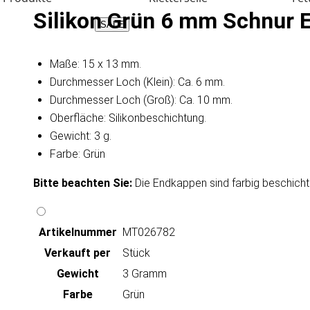
Silikon Grün 6 mm Schnur 
SALE
Maße: 15 x 13 mm.
Durchmesser Loch (Klein): Ca. 6 mm.
Durchmesser Loch (Groß): Ca. 10 mm.
Oberfläche: Silikonbeschichtung.
Gewicht: 3 g.
Farbe: Grün
Bitte beachten Sie:
Die Endkappen sind farbig beschich
Artikeln‌ummer
MT026782
Verkauft per
Stück
Gewicht
3 Gramm
Farbe
Grün