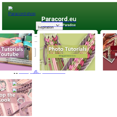
Paracord
.eu
Coloured Cord Paradise
Inspiration
Sortiment
SALE
/
Outlet
/
Accessories