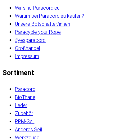
Wir sind Paracord.eu
Warum bei Paracord.eu kaufen?
Unsere Botschafter/innen
Paracycle your Rope
#yesparacord
Großhandel
Impressum
Sortiment
Paracord
BioThane
Leder
Zubehör
PPM-Seil
Anderes Seil
Werkzeuge