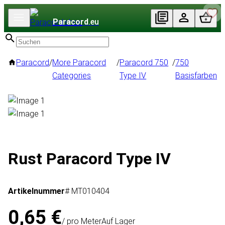
Paracord
.eu
Paracord
/
More Paracord
/
Paracord 750
/
750
Categories
Type IV
Basisfarben
Rust Paracord Type IV
Artikelnummer
# MT010404
0,65 €
/ pro Meter
Auf Lager