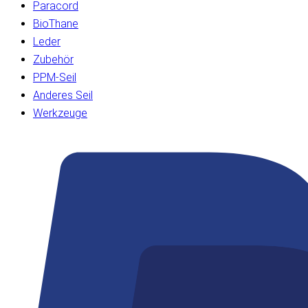
Paracord
BioThane
Leder
Zubehör
PPM-Seil
Anderes Seil
Werkzeuge