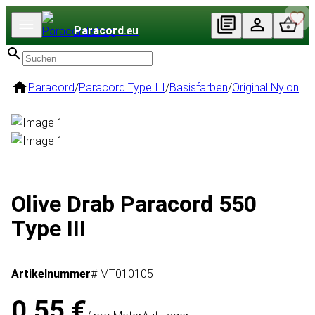
Paracord
.eu
Paracord
/
Paracord Type III
/
Basisfarben
/
Original Nylon
Olive Drab Paracord 550
Type III
Artikelnummer
# MT010105
0,55 €