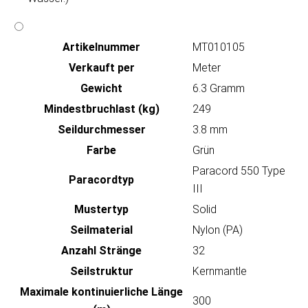
Artikeln‌ummer
MT010105
Verkauft per
Meter
Gewicht
6.3 Gramm
Mindestbruchlast (kg)
249
Seildurchmesser
3.8 mm
Farbe
Grün
Paracord 550 Type
Paracordtyp
III
Mustertyp
Solid
Seilmaterial
Nylon (PA)
Anzahl Stränge
32
Seilstruktur
Kernmantle
Maximale kontinuierliche Länge
300