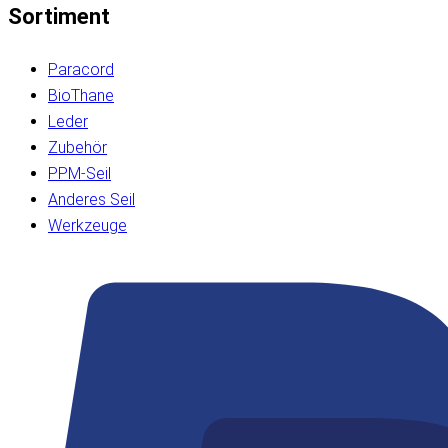
Sortiment
Paracord
BioThane
Leder
Zubehör
PPM-Seil
Anderes Seil
Werkzeuge