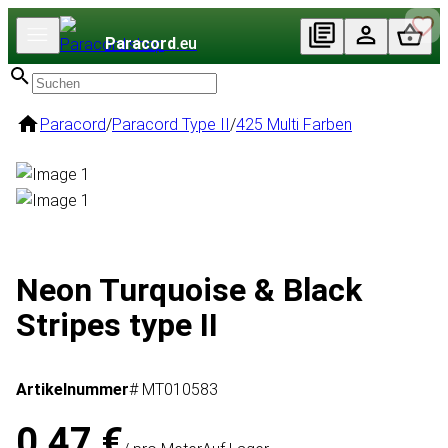
Paracord
.eu
Paracord
/
Paracord Type II
/
425 Multi Farben
Neon Turquoise & Black
Stripes type II
Artikelnummer
# MT010583
0,47 €