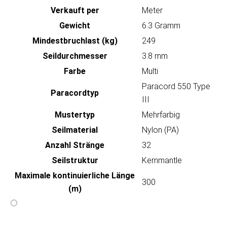
Verkauft per
Meter
Gewicht
6.3 Gramm
Mindestbruchlast (kg)
249
Seildurchmesser
3.8 mm
Farbe
Multi
Paracord 550 Type
Paracordtyp
III
Mustertyp
Mehrfarbig
Seilmaterial
Nylon (PA)
Anzahl Stränge
32
Seilstruktur
Kernmantle
Maximale kontinuierliche Länge
300
(m)