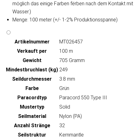
möglich das einige Farben fërben nach dem Kontakt mit
Wasser.)
Menge: 100 meter (+/- 1-2% Produktionsspanne)
Artikeln‌ummer
MT026457
Verkauft per
100 m
Gewicht
705 Gramm
Mindestbruchlast (kg)
249
Seildurchmesser
3.8 mm
Farbe
Grün
Paracordtyp
Paracord 550 Type III
Mustertyp
Solid
Seilmaterial
Nylon (PA)
Anzahl Stränge
32
Seilstruktur
Kernmantle