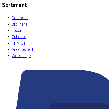
Sortiment
Paracord
BioThane
Leder
Zubehör
PPM-Seil
Anderes Seil
Werkzeuge