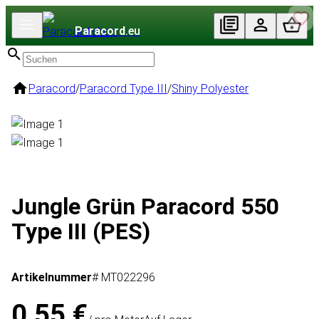
Paracord
.eu
Paracord
/
Paracord Type III
/
Shiny Polyester
Jungle Grün Paracord 550
Type III (PES)
Artikelnummer
# MT022296
0,55 €