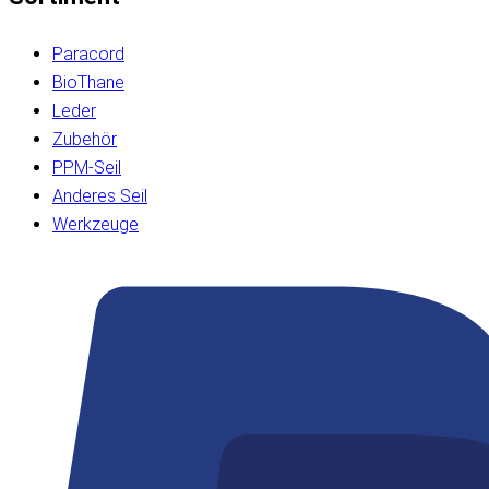
Paracord
BioThane
Leder
Zubehör
PPM-Seil
Anderes Seil
Werkzeuge