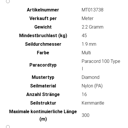
Artikeln‌ummer
MT013738
Verkauft per
Meter
Gewicht
2.2 Gramm
Mindestbruchlast (kg)
45
Seildurchmesser
1.9 mm
Farbe
Multi
Paracord 100 Type
Paracordtyp
I
Mustertyp
Diamond
Seilmaterial
Nylon (PA)
Anzahl Stränge
16
Seilstruktur
Kernmantle
Maximale kontinuierliche Länge
300
(m)