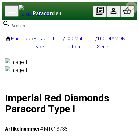
Paracord
.eu
Paracord
/
Paracord
/
100 Multi
/
100 DIAMOND
Type I
Farben
Serie
Imperial Red Diamonds
Paracord Type I
Artikelnummer
# MT013738